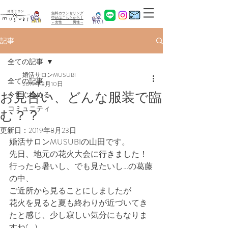
無料カウンセリング
​申込はこちらから！
←女性 男性→
記事
全ての記事
婚活サロンMUSUBI
全ての記事
2019年8月10日
お見合い、どんな服装で臨
今すぐ始める
コミュニティ
む？？
更新日：
2019年8月23日
婚活サロンMUSUBIの山田です。
先日、地元の花火大会に行きました！
行ったら暑いし、でも見たいし…の葛藤
の中、
ご近所から見ることにしましたが
花火を見ると夏も終わりが近づいてき
たと感じ、少し寂しい気分にもなりま
すね( ..）