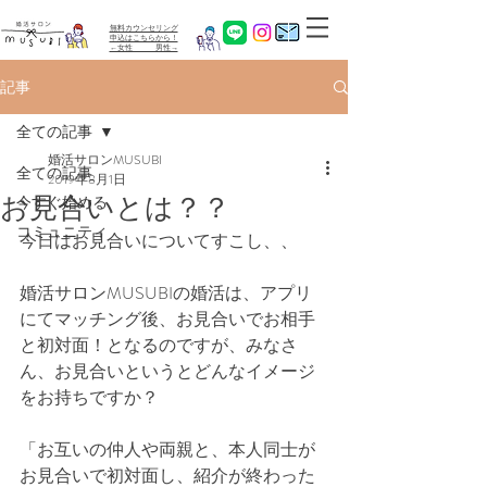
無料カウンセリング
​申込はこちらから！
←女性 男性→
記事
全ての記事
婚活サロンMUSUBI
全ての記事
2019年8月1日
お見合いとは？？
今すぐ始める
コミュニティ
今日はお見合いについてすこし、、
婚活サロンMUSUBIの婚活は、アプリ
にてマッチング後、お見合いでお相手
と初対面！となるのですが、みなさ
ん、お見合いというとどんなイメージ
をお持ちですか？
「お互いの仲人や両親と、本人同士が
お見合いで初対面し、紹介が終わった