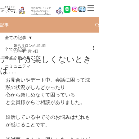
無料カウンセリング
​申込はこちらから！
←女性 男性→
記事
全ての記事
婚活サロンMUSUBI
全ての記事
2019年11月18日
デートが楽しくないとき
今すぐ始める
コミュニティ
は…
お見合いやデート中、会話に困って沈
黙の状況がしんどかったり
心から楽しめなくて困っている
と会員様からご相談がありました。
婚活している中でそのお悩みはだれも
が感じることです。