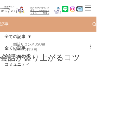
無料カウンセリング
​申込はこちらから！
←女性 男性→
記事
全ての記事
婚活サロンMUSUBI
全ての記事
2022年2月15日
会話が盛り上がるコツ
今すぐ始める
コミュニティ