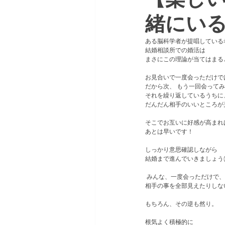
緒にい
ある脳科学者が提唱している
結婚相談所での婚活は
まさにこの理論が当てはまる
お見合いで一度会っただけで
だから次、 もう一回会って
それを繰り返しているうちに
だんだん相手のいいところが
そこでお互いに好感が高まれ
あとは早いです！
しっかり意思確認しながら
結婚まで進んでいきましょう(^
 みんな、一度会っただけで、
相手の事を全部見えたりしな
もちろん、その逆も然り。
根気よく積極的に