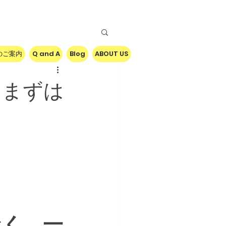
のご案内
Q and A
Blog
ABOUT US
、まずは
なく、一