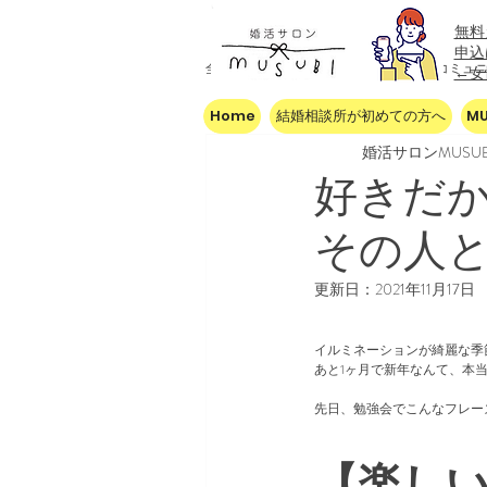
無料
​申
全ての記事
今すぐ始める
コミュ
←
Home
結婚相談所が初めての方へ
M
婚活サロンMUSUB
好きだ
その人
更新日：
2021年11月17日
イルミネーションが綺麗な季
あと1ヶ月で新年なんて、本
先日、勉強会でこんなフレー
【楽し