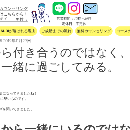
カウンセリング
込はこちらから！
ニティ
​営業時間：10時～20時
女性 男性→
定休日：不定休
USUBIが選ばれる理由
ご成婚までの流れ
無料カウンセリング
コース
I
2019年11月29日
から付き合うのではなく
と一緒に過ごしてみる。
節になってきましたね！
当に早いものです。
ズを聞いてきました。
いから一緒にいるのでは