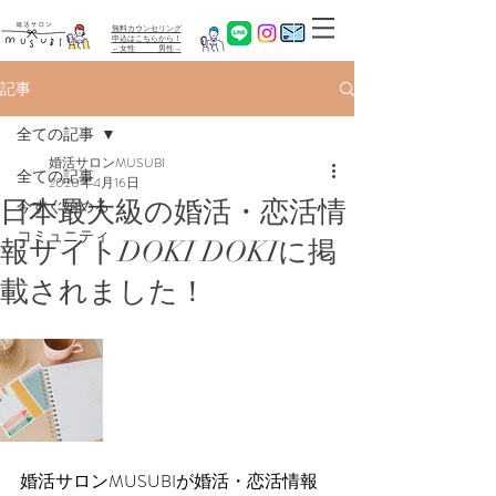
無料カウンセリング
​申込はこちらから！
←女性 男性→
記事
全ての記事
婚活サロンMUSUBI
全ての記事
2020年4月16日
日本最大級の婚活・恋活情
今すぐ始める
コミュニティ
報サイトDOKI DOKIに掲
載されました！
婚活サロンMUSUBIが婚活・恋活情報