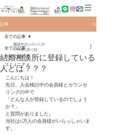
無料カウンセリング
​申込はこちらから！
←女性 男性→
記事
全ての記事
婚活サロンMUSUBI
全ての記事
2019年6月10日
結婚相談所に登録している
今すぐ始める
コミュニティ
人とは？？？
こんにちは！
先日、入会検討中の会員様とカウンセ
リングの中で
「どんな人が登録しているのでしょう
か？」
と質問がありました。
当社は6万人の会員様がいらっしゃいま
す。