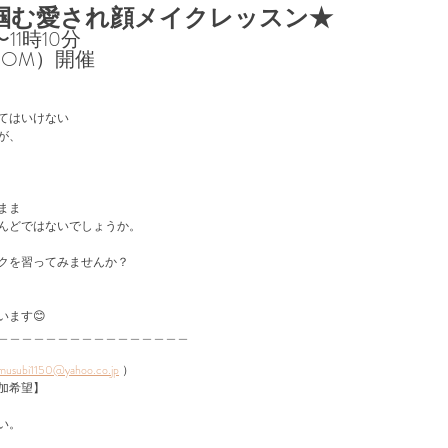
掴む愛され顔メイクレッスン★⁡
11時10分⁡
OM）開催⁡
てはいけない
が、
ま⁡
んどではないでしょうか。⁡
クを習ってみませんか？⁡
ます😊⁡
＿＿＿＿＿＿＿＿＿＿＿＿＿＿＿＿＿
musubi1150@yahoo.co.jp
 ）
加希望】
い。