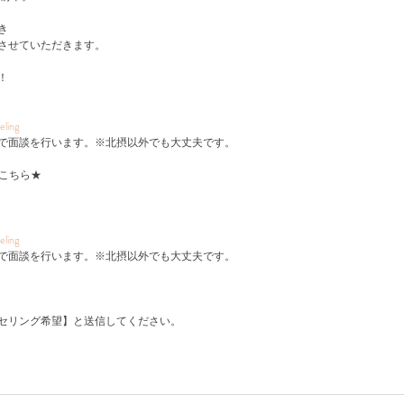
き
させていただきます。
！
eling
で面談を行います。​※北摂以外でも大丈夫です。
はこちら★
eling
で面談を行います。​※北摂以外でも大丈夫です。
セリング希望】と送信してください。