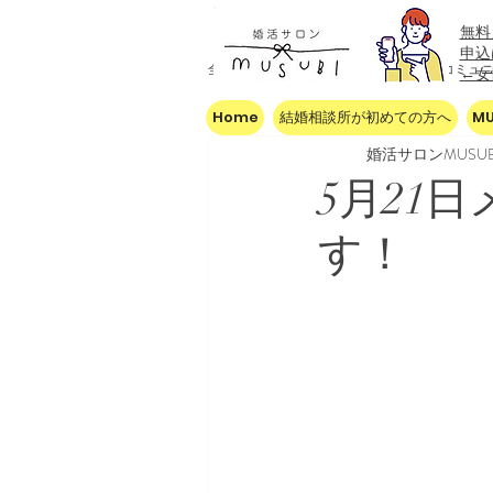
無料
​申
全ての記事
今すぐ始める
コミュ
←
Home
結婚相談所が初めての方へ
M
婚活サロンMUSUB
5月21
す！