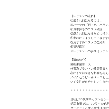
⁡＿＿＿＿＿＿＿＿＿＿＿＿
【レッスンの流れ】⁡
①愛され顔になるには...⁡
顔パーツの「形・色・バラン
②お手持ちのコスメ確認⁡
③愛され顔になるために押さ
④半顔にメイクしていきます
⑤おすすめコスメのご紹介⁡
⑥質疑応答⁡
※レッスンへの参加はファン
【講師紹介】⁡
勝山瀬梨奈　氏⁡
外資系ブランドの美容部員と
心にまで前向きな影響を与え
メイクセラピーをベースとし
いて女性が自分らしい生きか
＊＊＊＊＊＊＊＊＊＊＊＊＊
当社は30代前半カウンセラ
婚活市場では、30代～40代
ターゲットとする女性は30