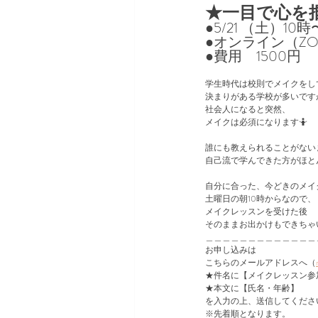
★一目で心を
●5/21 （土）10時〜
●オンライン（ZO
●費用　1500円⁡
学生時代は校則でメイクをし
決まりがある学校が多いです
社会人になると突然、
メイクは必須になります🤷⁡
誰にも教えられることがないま
自己流で学んできた方がほと
自分に合った、今どきのメイ
土曜日の朝10時からなので、⁡
メイクレッスンを受けた後⁡
そのままお出かけもできちゃい
⁡＿＿＿＿＿＿＿＿＿＿＿＿
お申し込みは⁡
こちらのメールアドレスへ（
★件名に【メイクレッスン参
★本文に【氏名・年齢】
を入力の上、送信してくださ
※先着順となります。⁡