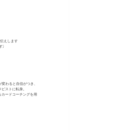
伝えします⁡
)⁡
が変わると自信がつき、
ピストに転身。⁡
るカードコーチングを用