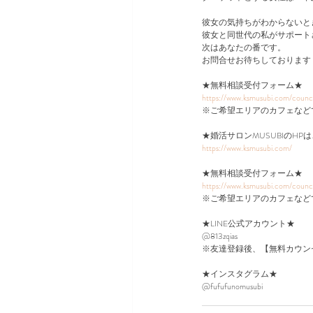
彼女の気持ちがわからないと
彼女と同世代の私がサポート
次はあなたの番です。
お問合せお待ちしております
★無料相談受付フォーム★
https://www.ksmusubi.com/counc
※ご希望エリアのカフェなど
★婚活サロンMUSUBIのHP
https://www.ksmusubi.com/
★無料相談受付フォーム★
https://www.ksmusubi.com/counc
※ご希望エリアのカフェなど
★LINE公式アカウント★
@813zqias
※友達登録後、【無料カウン
★インスタグラム★
@fufufunomusubi