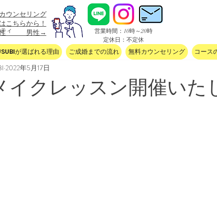
カウンセリング
込はこちらから！
ニティ
​営業時間：10時～20時
女性 男性→
定休日：不定休
USUBIが選ばれる理由
ご成婚までの流れ
無料カウンセリング
コース
I
2022年5月17日
日メイクレッスン開催いた