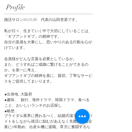
Profile
婚活サロンMUSUBI 代表の山田杏菜です。
私が日々、生きていく中で大切にしていることは、
「ギブアンドギブ」の精神です。
自分の直感を大事にし、思いやりのある行動を心が
けています。
会員様がどんな言葉を必要としているか。
また、どうすればご成婚に繋げることができるの
か。を第一に考え、
ギブアンドギブの精神を基に、親切、丁寧なサービ
スをご提供してまいります。
●出身地…大阪府
●趣味… 旅行、海外ドラマ、韓国ドラマ、食べる
こと、おいしいランチのお店探し
●略歴…
ブライダル業界に携わるべく、結婚式場でのアルバ
イトをしながら就活に励むがあえなく失敗。一般企
業に6年勤め、出産を機に退職。育児に奮闘するな