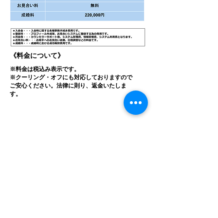
​《料金について》
※料金は税込み表示です。
※クーリング・オフにも対応しておりますので
ご安心ください。
法律に則り、返金いたしま
す。
​婚活サロン
MUSUBI
〒567-0047
​大阪府茨木市美穂ケ丘19番
Tel:
080-6120-6043
Mail:
musubi1150@yahoo.co.jp